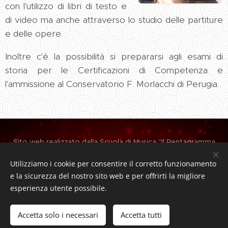
con l'utilizzo di libri di testo e
di video ma anche attraverso lo studio delle partiture
e delle opere.
Inoltre c'è la possibilità si prepararsi agli esami di
storia per le Certificazioni di Competenza e
l'ammissione al Conservatorio F. Morlacchi di Perugia.
Sito web realizzato dalla Scuola di Musica "Il Pentagramma
A.P.S." - PG
Utilizziamo i cookie per consentire il corretto funzionamento
C.F. 94067540545 - PEC: ilpentagrammaperugia@pec.it - E-
e la sicurezza del nostro sito web e per offrirti la migliore
mail: ilpentagramma1996@libero.it
esperienza utente possibile.
Via Aldo Manna, 28 - Perugia - Tel. 075/5287617 - Cell.
345.6988780
Accetta solo i necessari
Accetta tutti