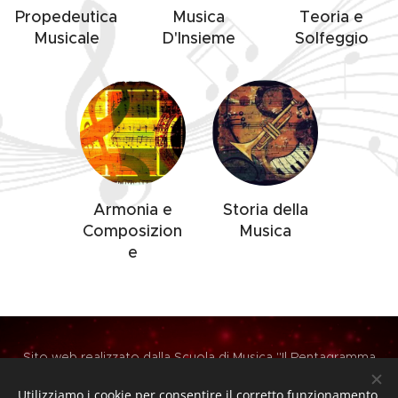
Propedeutica
Musica
Teoria e
Musicale
D'Insieme
Solfeggio
Armonia e
Storia della
Composizion
Musica
e
Sito web realizzato dalla Scuola di Musica "Il Pentagramma
A.P.S." - PG
Utilizziamo i cookie per consentire il corretto funzionamento