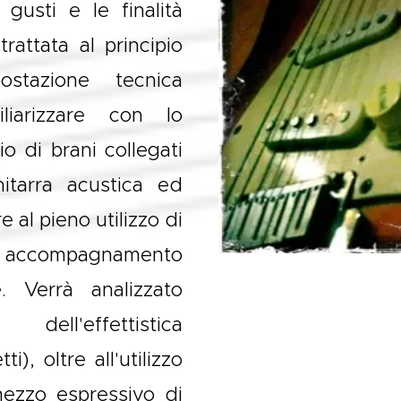
 gusti e le finalità
rattata al principio
stazione tecnica
liarizzare con lo
o di brani collegati
hitarra acustica ed
re al pieno utilizzo di
 di accompagnamento
ne.
Verrà analizzato
dell'effettistica
i), oltre all'utilizzo
ezzo espressivo di