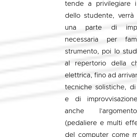
tende a privilegiare i
dello studente, verrà t
una parte di impo
necessaria per fami
strumento, poi lo studi
al repertorio della c
elettrica, fino ad arriva
tecniche solistiche,
e di improvvisazio
anche l'argomento 
(pedaliere e multi effett
del computer come m