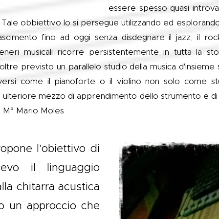
essere spesso quasi introvab
.
Tale obbiettivo lo si persegue utilizzando ed esplorando
inascimento fino ad oggi senza disdegnare il jazz, il ro
neri musicali ricorre persistentemente in tutta la sto
oltre previsto un parallelo studio della musica d'insieme s
versi come il pianoforte o il violino non solo come s
ulteriore mezzo di apprendimento dello strumento e di
à. M° Mario Moles
opone l'obiettivo di
lievo il linguaggio
alla chitarra acustica
rso un approccio che