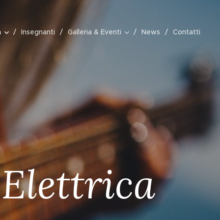
a
Insegnanti
Galleria & Eventi
News
Contatti
 Elettrica