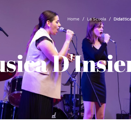
Home
La Scuola
Didattic
sica D'Insi