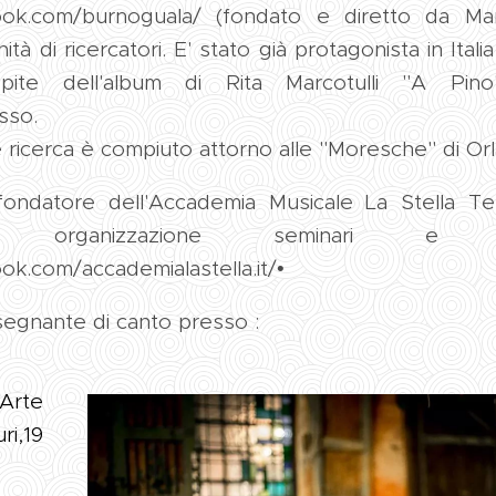
ook.com/burnoguala/ (fondato e diretto da Ma
à di ricercatori. E' stato già protagonista in Italia
pite dell'album di Rita Marcotulli "A Pi
sso.
 ricerca è compiuto attorno alle "Moresche" di Or
ondatore dell'Accademia Musicale La Stella Terl
e organizzazione seminari e
ok.com/accademialastella.it/•
segnante di canto presso :
Arte
ri,19