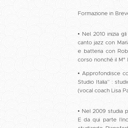
Formazione in Brev
• Nel 2010 inizia g
canto jazz con Mar
e batteria con Rob
corso nonché il M° 
• Approfondisce c
Studio Italia" : st
(vocal coach Lisa Pa
• Nel 2009 studia p
E da qui parte l'in