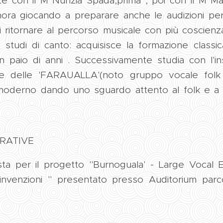
e con il M°Nunzia Spada,prima , poi con il M°Marce
ora giocando a preparare anche le audizioni per
ritornare al percorso musicale con più coscienz
di studi di canto: acquisisce la formazione class
n paio di anni . Successivamente studia con l'
nte delle 'FARAUALLA'(noto gruppo vocale folk 
moderno dando uno sguardo attento al folk e a 
RATIVE
sta per il progetto "Burnoguala' - Large Vocal 
invenzioni " presentato presso Auditorium parc