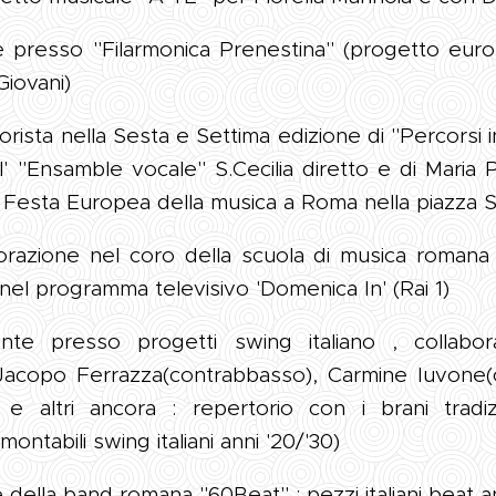
e presso "Filarmonica Prenestina" (progetto eur
iovani)
orista nella Sesta e Settima edizione di "Percorsi 
' "Ensamble vocale" S.Cecilia diretto e di Maria 
 Festa Europea della musica a Roma nella piazza 
borazione nel coro della scuola di musica romana 
 nel programma televisivo 'Domenica In' (Rai 1)
te presso progetti swing italiano , collabor
, Jacopo Ferrazza(contrabbasso), Carmine Iuvone
) e altri ancora : repertorio con i brani tradiz
montabili swing italiani anni '20/'30)
 della band romana "60Beat" : pezzi italiani beat a