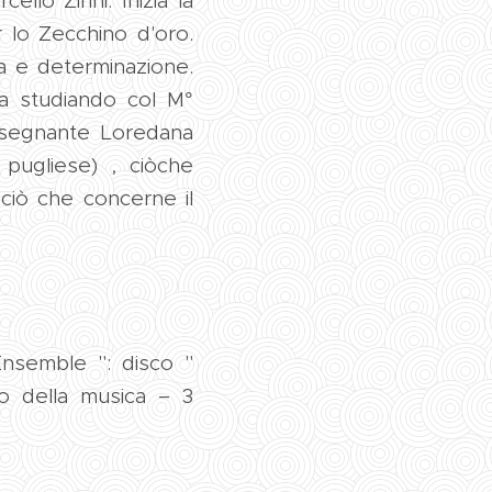
llo Zinni. Inizia la
 lo Zecchino d'oro.
a e determinazione.
ica studiando col M°
insegnante Loredana
pugliese) , ciòche
ciò che concerne il
Ensemble ": disco "
o della musica – 3