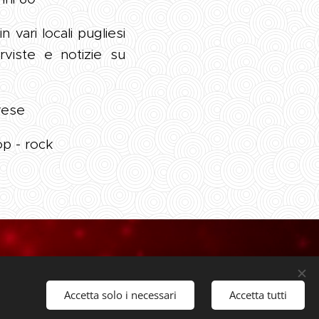
vari locali pugliesi
erviste e notizie su
rese
op - rock
 PG
1996@libero.it
Accetta solo i necessari
Accetta tutti
0