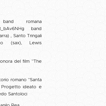
band romana
ViG3_bAv6NHg band
rra) , Santo Tringali
to (sax), Lewis
sonora del film "The
torio romano "Santa
. Progetto ideato e
redo Santoloci
anilo Rea