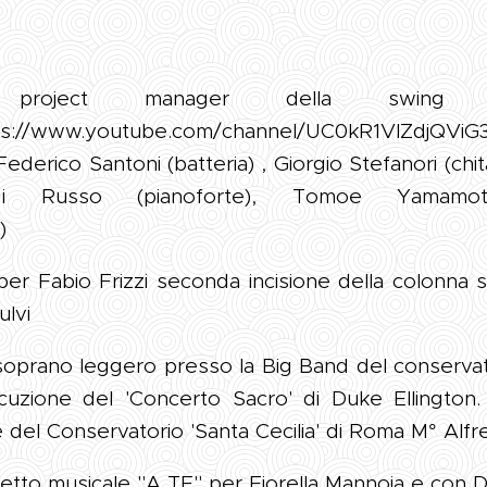
project manager della swing 
tps://www.youtube.com/channel/UC0kR1VlZdjQ
ederico Santoni (batteria) , Giorgio Stefanori (chita
Luigi Russo (pianoforte), Tomoe Yamamo
)
 per Fabio Frizzi seconda incisione della colonna 
ulvi
: soprano leggero presso la Big Band del conserva
secuzione del 'Concerto Sacro' di Duke Ellington
re del Conservatorio 'Santa Cecilia' di Roma M° Alf
etto musicale "A TE" per Fiorella Mannoia e con D