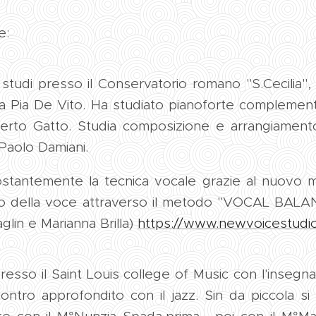
e:
li studi presso il Conservatorio romano "S.Cecilia"
ia Pia De Vito. Ha studiato pianoforte complemen
erto Gatto. Studia composizione e arrangiamento 
Paolo Damiani.
ostantemente la tecnica vocale grazie al nuovo
udio della voce attraverso il metodo "VOCAL BALA
glin e Marianna Brilla)
https://www.newvoicestudioi
resso il Saint Louis college of Music con l'inseg
contro approfondito con il jazz. Sin da piccola si 