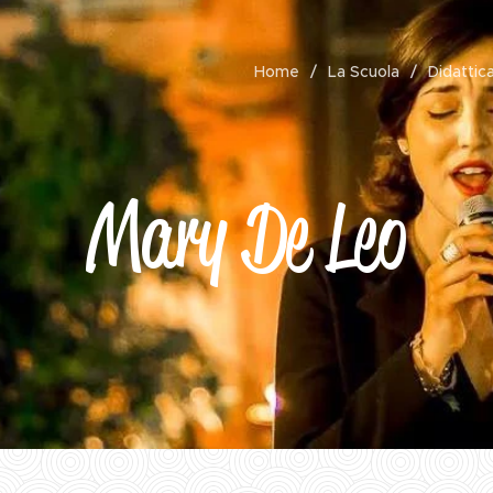
Home
La Scuola
Didattic
Mary De Leo