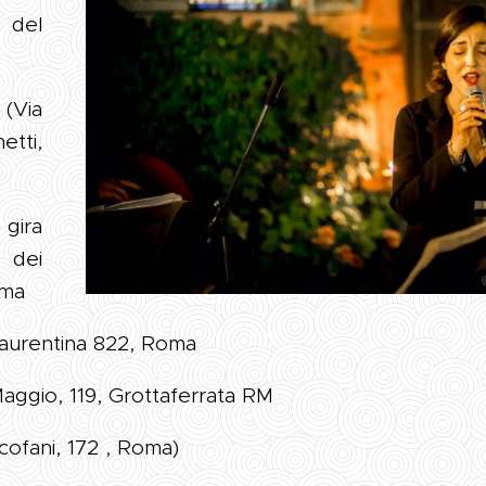
 del
Via
etti,
gira
dei
oma
laurentina 822, Roma
Maggio, 119, Grottaferrata RM
cofani, 172 , Roma)