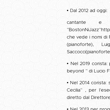
• Dal 2012 ad oggi:
cantante e 
"BostonNiJazz"ht
che vede i nomi di F
(pianoforte), 
Saccocci(pianoforte
• Nel 2019 corista:
beyond " di Lucio F
• Nel 2014 corista
Cecilia" , per l'e
diretto dal Diretto
• Nel 2013 per prog