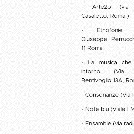
- Arte2o (via
Casaletto, Roma )
- Etnofonie (
Giuseppe Perrucch
11 Roma
- La musica che 
intorno (Via 
Bentivoglio 13A, R
- Consonanze (Via 
- Note blu (Viale I 
- Ensamble (via radi