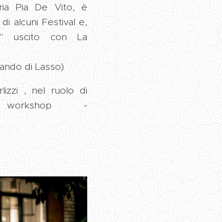
ria Pia De Vito, è
 di alcuni Festival e,
no" uscito con La
lando di Lasso)
izzi , nel ruolo di
 workshop -