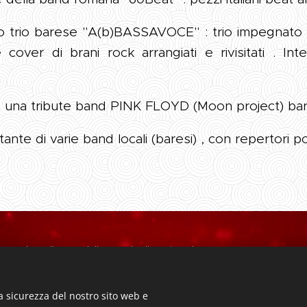
 trio barese "A(b)BASSAVOCE" : trio impegnato in 
 cover di brani rock arrangiati e rivisitati . Int
 in una tribute band PINK FLOYD (Moon project) ba
ntante di varie band locali (baresi) , con repertori p
to web realizzato dalla Scuola di Musica "Il Pentagramma A.P.S." -
545 - PEC: ilpentagrammaperugia@pec.it - E-mail: ilpentagramma
Via Aldo Manna, 28 - Perugia - Tel. 075/5287617 - Cell. 345.698878
a sicurezza del nostro sito web e