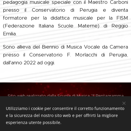
pedagogia musicale speciale con il Maestro Carboni
presso il Conservatorio di Perugia e diventa
formatore per la didattica musicale per la FISM
(Federazione Italiana Scuole Materne) di Reggio
Emilia.
Sono allieva del Biennio di Musica Vocale da Camera
presso il Conservatorio F. Morlacchi di Perugia,
dall'anno 2022 ad oggi.
Sito web realizzato dalla Scuola di Musica "Il Pentagramma
A.P.S." - PG
Utilizziamo i cookie per consentire il corretto funzionamento
C.F. 94067540545 - PEC: ilpentagrammaperugia@pec.it - E-
e la sicurezza del nostro sito web e per offrirti la migliore
mail: ilpentagramma1996@libero.it
esperienza utente possibile.
Via Aldo Manna, 28 - Perugia - Tel. 075/5287617 - Cell.