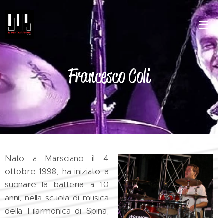
Francesco Coli
Nato a Marsciano il 4
ottobre 1998, ha iniziato a
suonare la batteria a 10
anni, nella scuola di musica
della Filarmonica di Spina,